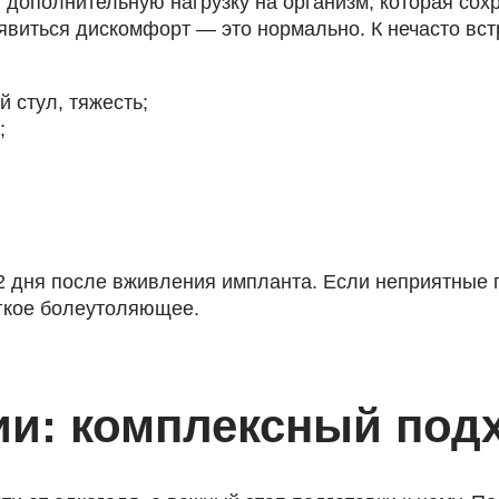
дополнительную нагрузку на организм, которая сохр
виться дискомфорт — это нормально. К нечасто в
 стул, тяжесть;
;
-2 дня после вживления импланта. Если неприятные
егкое болеутоляющее.
ии: комплексный под