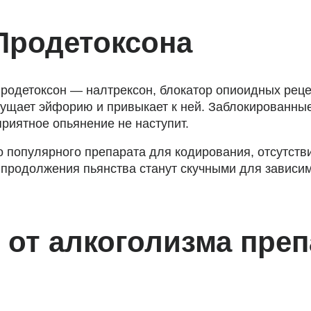
Продетоксона
одетоксон — налтрексон, блокатор опиоидных рецеп
ущает эйфорию и привыкает к ней. Заблокированны
риятное опьянение не наступит.
о популярного препарата для кодирования, отсутств
продолжения пьянства станут скучными для зависимо
 от алкоголизма пре