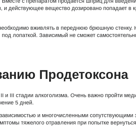
. Вместе с препаратом продается шприц для введения
, и действующее вещество дозировано попадает в к
т необходимо вживлять в переднюю брюшную стенку. 
под лопаткой. Зависимый не сможет самостоятельно 
ванию Продетоксона
I и III стадии алкоголизма. Очень важно пройти ме
чение 5 дней.
 зависимостью и многочисленными сопутствующими
птомы тяжелого отравления при попытке вернуться 