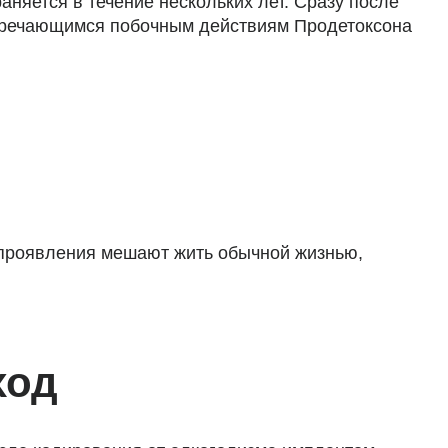
аняется в течение нескольких лет. Сразу после
стречающимся побочным действиям Продетоксона
 проявления мешают жить обычной жизнью,
ход