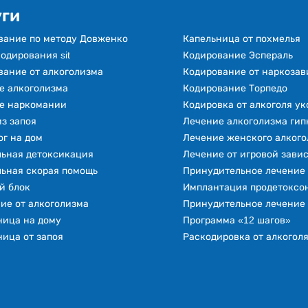
уги
вание по методу Довженко
Капельница от похмелья
одирования sit
Кодирование Эспераль
вание от алкоголизма
Кодирование от наркоза
е алкоголизма
Кодирование Торпедо
е наркомании
Кодировка от алкоголя у
з запоя
Лечение алкоголизма гип
ог на дом
Лечение женского алкого
льная детоксикация
Лечение от игровой зави
льная скорая помощь
Принудительное лечение
й блок
Имплантация продетоксон
ие от алкоголизма
Принудительное лечение
ница на дому
Программа «12 шагов»
ица от запоя
Раскодировка от алкогол