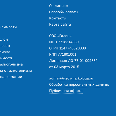
О клинике
Способы оплаты
Контакты
Карта сайта
висимости
ООО «Гален»
колом
ИНН 7718314550
нозом
ОГРН 1147748028339
лизма
КПП 771801001
симости
Лицензия ЛО-77-01-009852
 алкоголизма
от 03 марта 2015
а от алкоголизма
 наркомании
admin@vizov-narkologa.ru
Обработка персональных данных
я
Публичная оферта