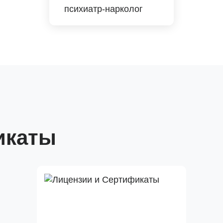
психиатр-нарколог
икаты