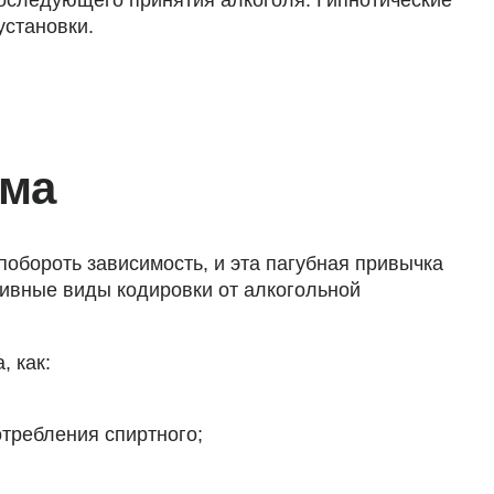
установки.
зма
побороть зависимость, и эта пагубная привычка
тивные виды кодировки от алкогольной
 как:
отребления спиртного;