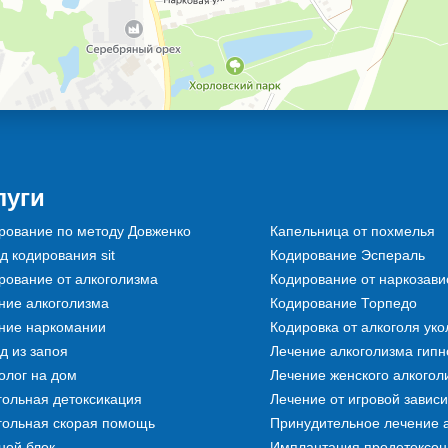
луги
рование по методу Довженко
Капельница от похмелья
д кодирования sit
Кодирование Эспераль
рование от алкоголизма
Кодирование от наркозави
ние алкоголизма
Кодирование Торпедо
ние наркомании
Кодировка от алкоголя ук
д из запоя
Лечение алкоголизма гипн
олог на дом
Лечение женского алкогол
гольная детоксикация
Лечение от игровой завис
гольная скорая помощь
Принудительное лечение 
ной блок
Имплантация продетоксона