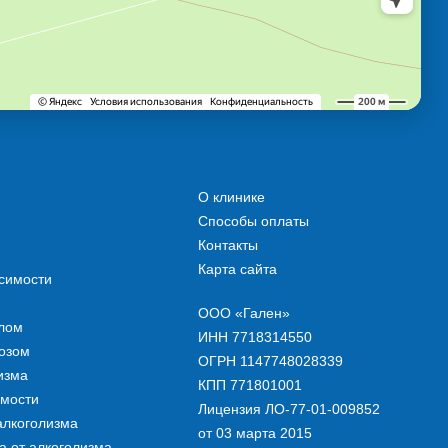
О клинике
Способы оплаты
Контакты
Карта сайта
симости
ООО «Гален»
олом
ИНН 7718314550
озом
ОГРН 1147748028339
изма
КПП 771801001
имости
Лицензия ЛО-77-01-009852
алкоголизма
от 03 марта 2015
 от алкоголизма